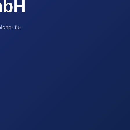
mbH
cher für