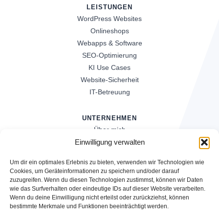
LEISTUNGEN
WordPress Websites
Onlineshops
Webapps & Software
SEO-Optimierung
KI Use Cases
Website-Sicherheit
IT-Betreuung
UNTERNEHMEN
Über mich
Referenzen
Einwilligung verwalten
News
Um dir ein optimales Erlebnis zu bieten, verwenden wir Technologien wie
Kontakt
Cookies, um Geräteinformationen zu speichern und/oder darauf
zuzugreifen. Wenn du diesen Technologien zustimmst, können wir Daten
wie das Surfverhalten oder eindeutige IDs auf dieser Website verarbeiten.
STARTE JETZT
Wenn du deine Einwilligung nicht erteilst oder zurückziehst, können
bestimmte Merkmale und Funktionen beeinträchtigt werden.
Kostenlose Erstberatung