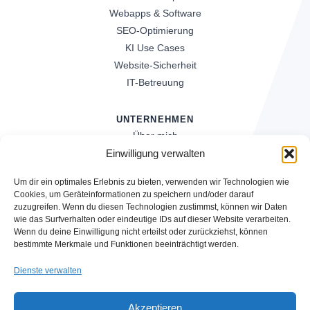
Webapps & Software
SEO-Optimierung
KI Use Cases
Website-Sicherheit
IT-Betreuung
UNTERNEHMEN
Über mich
Referenzen
Einwilligung verwalten
News
Um dir ein optimales Erlebnis zu bieten, verwenden wir Technologien wie
Kontakt
Cookies, um Geräteinformationen zu speichern und/oder darauf
zuzugreifen. Wenn du diesen Technologien zustimmst, können wir Daten
wie das Surfverhalten oder eindeutige IDs auf dieser Website verarbeiten.
STARTE JETZT
Wenn du deine Einwilligung nicht erteilst oder zurückziehst, können
bestimmte Merkmale und Funktionen beeinträchtigt werden.
Kostenlose Erstberatung
Dienste verwalten
BEREITS KUNDE
Zum Kundenportal
Akzeptieren